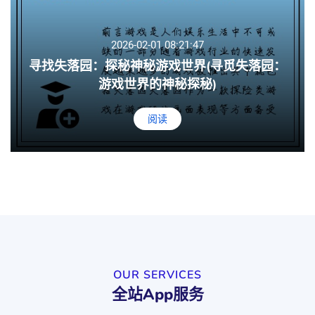
2026-02-01 08:21:47
寻找失落园：探秘神秘游戏世界(寻觅失落园：
游戏世界的神秘探秘)
阅读
OUR SERVICES
全站app服务