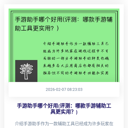
2026-02-07 08:23:03
手游助手哪个好用(评测：哪款手游辅助工
具更实用？)
介绍手游助手作为一款辅助工具已经成为许多玩家在