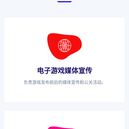
电子游戏媒体宣传
负责游戏发布前后的媒体宣传和公关活动。