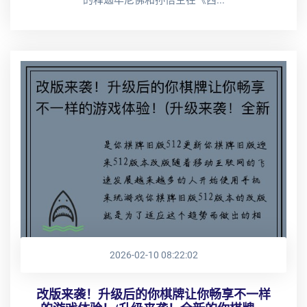
的释迦牟尼佛和孙悟空在《西...
2026-02-10 08:22:02
改版来袭！升级后的你棋牌让你畅享不一样