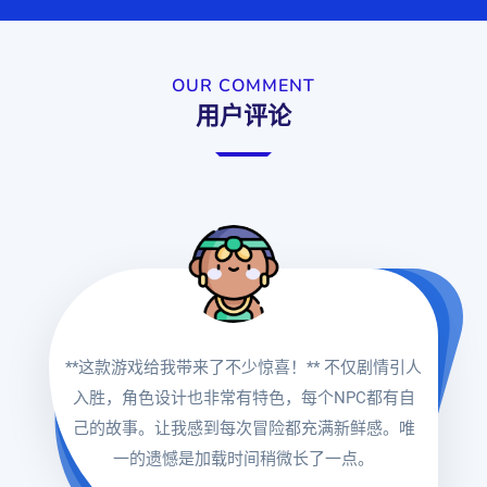
OUR COMMENT
用户评论
**这款游戏给我带来了不少惊喜！** 不仅剧情引人
入胜，角色设计也非常有特色，每个NPC都有自
己的故事。让我感到每次冒险都充满新鲜感。唯
一的遗憾是加载时间稍微长了一点。