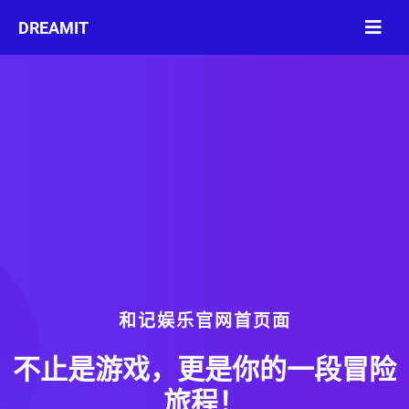
和记娱乐官网首页面
不止是游戏，更是你的一段冒险
旅程！