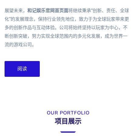
展望未来，
和记娱乐官网首页面
将继续秉承“创新、责任、全球
化”的发展理念，保持行业领先地位，致力于为全球玩家带来更
多的创新作品与互动体验。公司将始终坚持以玩家为中心，不
断创新突破，努力实现全球范围内的多元化发展，成为世界一
流的游戏公司。
阅读
OUR PORTFOLIO
项目展示