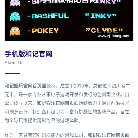
手机版和记官网
About Us
和记娱乐官网首页面
公司，成立于2010年，总部位于四川省广
元市，是一家专业从事电子游戏开发和发行的创新型企业。自
公司成立以来，
和记娱乐官网首页面
始终致力于通过前沿技术
和创意设计，打造富有吸引力、富有挑战性的游戏产品，旨在
为全球玩家提供精彩纷呈的游戏体验。
作为一家具有较强研发能力的游戏公司，
和记娱乐官网首页面