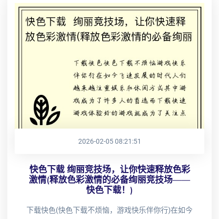
2026-02-05 08:21:51
快色下载 绚丽竞技场，让你快速释放色彩
激情(释放色彩激情的必备绚丽竞技场——
快色下载！)
下载快色(快色下载不烦恼，游戏快乐伴你行)在如今