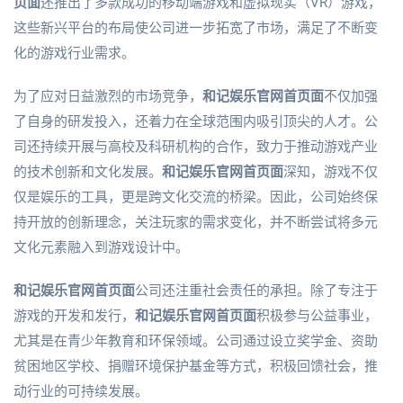
页面
还推出了多款成功的移动端游戏和虚拟现实（VR）游戏，
这些新兴平台的布局使公司进一步拓宽了市场，满足了不断变
化的游戏行业需求。
为了应对日益激烈的市场竞争，
和记娱乐官网首页面
不仅加强
了自身的研发投入，还着力在全球范围内吸引顶尖的人才。公
司还持续开展与高校及科研机构的合作，致力于推动游戏产业
的技术创新和文化发展。
和记娱乐官网首页面
深知，游戏不仅
仅是娱乐的工具，更是跨文化交流的桥梁。因此，公司始终保
持开放的创新理念，关注玩家的需求变化，并不断尝试将多元
文化元素融入到游戏设计中。
和记娱乐官网首页面
公司还注重社会责任的承担。除了专注于
游戏的开发和发行，
和记娱乐官网首页面
积极参与公益事业，
尤其是在青少年教育和环保领域。公司通过设立奖学金、资助
贫困地区学校、捐赠环境保护基金等方式，积极回馈社会，推
动行业的可持续发展。