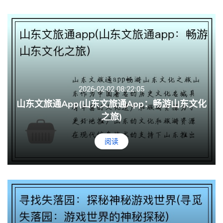
2026-02-02 08:22:05
山东文旅通app(山东文旅通app：畅游山东文化
之旅)
阅读